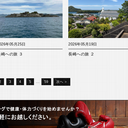
026年05月25日
2026年05月19日
長崎への旅 ３
長崎への旅 ２
…
2
3
4
5
59
次へ ＞