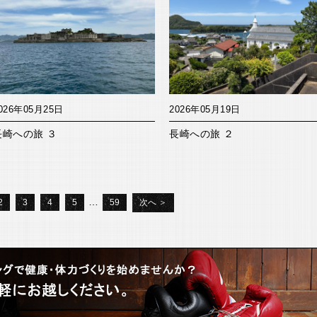
026年05月25日
2026年05月19日
長崎への旅 ３
長崎への旅 ２
…
2
3
4
5
59
次へ ＞