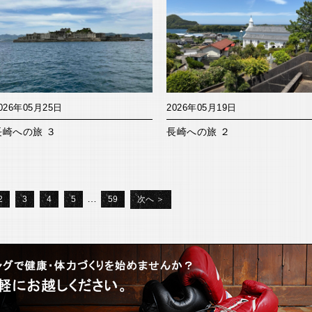
026年05月25日
2026年05月19日
長崎への旅 ３
長崎への旅 ２
…
2
3
4
5
59
次へ ＞