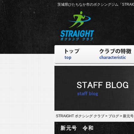
茨城県ひたちなか市のボクシングジム
「STRA
STRAIGHT ボクシング クラブ
>
ブログ
>
新元号
新元号 令和