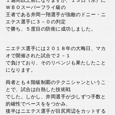
１週間以上前になりますが、１３日（水）に
ＷＢＯスーパーフライ級の
王者である井岡一翔選手が強敵のドニー・ニ
エテス選手に３－０の判定
で勝ち、５度目の防衛に成功しました
。
ニエテス選手には２０１８年の大晦日、マカ
オで開催された試合で２－１
で負けており、そのリベンジも果たしたこと
になります。
両者とも４階級制覇のテクニシャンというこ
とで、試合は白熱した技術戦
でした。しかし、井岡選手が少しずつ手数と
的確性でペースををつかみ、
後半はニエテス選手が目尻周辺をカットする