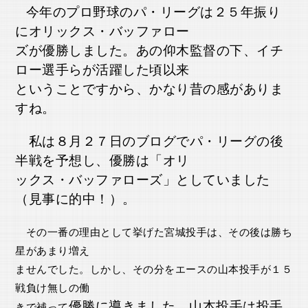
今年のプロ野球のパ・リーグは２５年振り
にオリックス・
バッファロー
ズが優勝しました。あの仰木監督の下、イチ
ロー選手らが活躍した頃以来
ということですから、かなり昔の感がありま
すね。
私は８月２７日のブログでパ・リーグの後
半戦を予想し、優勝は「オリ
ックス・バッファローズ」としていました
（見事に的中！）。
その一番の理由として挙げた宮城投手は、その後は勝ち
星があまり増え
ませんでした。しかし、その分をエースの山本投手が１５
戦負け無しの働
優勝に導きました。
山本投手は投手
きで補って