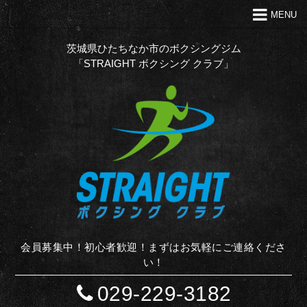
MENU
トップ
クラブの特徴
茨城県ひたちなか市のボクシングジム
「STRAIGHT ボクシング クラブ」
代表あいさつ
Ｑ＆Ａ
入会案内
お問い合わせ
お知らせ
STAFF BLOG
サイトマップ
会員募集中！初心者歓迎！まずはお気軽にご連絡くださ
い！
029-229-3182