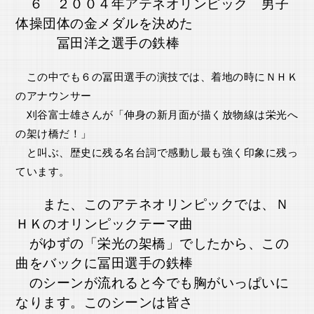
６ ２００４年アテネオリンピック 男子
体操団体の金メダルを決めた
冨田洋之選手の鉄棒
この中でも６の冨田選手の演技では、着地の時にＮＨＫ
のアナウンサー
刈谷富士雄さんが「伸身の新月面が描く放物線は栄光へ
の架け橋だ！」
と叫ぶ、歴史に残る名台詞で感動し最も強く印象に残っ
ています。
また、このアテネオリンピックでは、Ｎ
ＨＫのオリンピックテーマ曲
がゆずの
「栄光の架橋」でしたから、この
曲をバックに冨田選手の鉄棒
のシーンが流れると今でも胸がいっぱいに
なります。
このシーンは皆さ