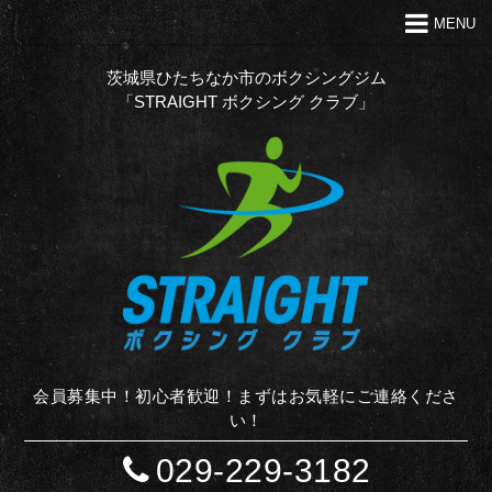
MENU
トップ
クラブの特徴
茨城県ひたちなか市のボクシングジム
「STRAIGHT ボクシング クラブ」
代表あいさつ
Ｑ＆Ａ
入会案内
お問い合わせ
お知らせ
STAFF BLOG
サイトマップ
会員募集中！初心者歓迎！まずはお気軽にご連絡くださ
い！
029-229-3182